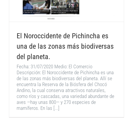
El Noroccidente de Pichincha es
una de las zonas más biodiversas
del planeta.
Fecha: 31/07/2020 Medio: El Comercio
Descripción: El Noroccidente de Pichincha es una
de las zonas más biodiversas del planeta. Allí se
encuentra la Reserva de la Biósfera del Chocó
Andino, la cual conserva atractivos naturales,
como ríos y cascadas, una variedad abundante de
aves —hay unas 800— y 270 especies de
mamíferos. En las [...]