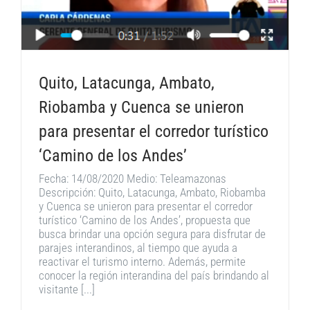
Quito, Latacunga, Ambato,
Riobamba y Cuenca se unieron
para presentar el corredor turístico
‘Camino de los Andes’
Fecha: 14/08/2020 Medio: Teleamazonas
Descripción: Quito, Latacunga, Ambato, Riobamba
y Cuenca se unieron para presentar el corredor
turístico ‘Camino de los Andes’, propuesta que
busca brindar una opción segura para disfrutar de
parajes interandinos, al tiempo que ayuda a
reactivar el turismo interno. Además, permite
conocer la región interandina del país brindando al
visitante [...]