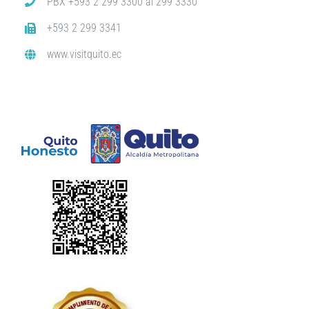
PBX +593 2 299 3300 al 299 3330
+593 2 299 3341
www.visitquito.ec