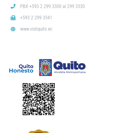
PBX +593 2 299 3300 al 299 3330
+593 2 299 3341
www.visitquito.ec