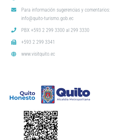
Para información sugerencias y comentarios:
info@quito-turismo.gob.ec
PBX +593 2 299 3300 al 299 3330
+593 2 299 3341
www.visitquito.ec