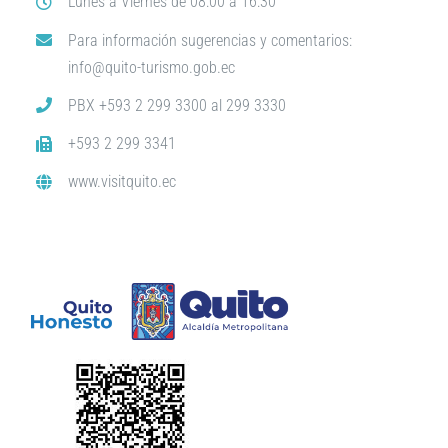
Lunes a Viernes de 08:00 a 16:30
Para información sugerencias y comentarios:
info@quito-turismo.gob.ec
PBX +593 2 299 3300 al 299 3330
+593 2 299 3341
www.visitquito.ec