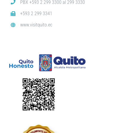
PBX +593 2 299 3300 al 299 3330
+593 2 299 3341
www.visitquito.ec