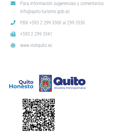
Para información sugerencias y comentarios:
info@quito-turismo.gob.ec
PBX +593 2 299 3300 al 299 3330
+593 2 299 3341
www.visitquito.ec