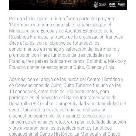
Por otro lado, Quito Turismo forma parte del proyecto
‘Patrimonio y turismo sostenible’, organizado por el
Ministerio para Europa y de Asuntos Exteriores de la
República Francesa, a través de la organización francesa
Sites et cités
, con el objetivo de fortalecer los
conocimientos en manejo y valoración del patrimonio y
promoción con fines turísticos de tres ciudades de
Francia, tres países latinoamericanos: Colombia, México y
Ecuador, donde se escogieron a Quito, Cuenca y Loja.
Además, con el apoyo de los burós del Centro Histórico y
de Convenciones de Quito, Quito Turismo fue uno de los
10 ganadores, entre más de 100 postulantes, para
participar en el proyecto del Banco Interamericano de
Desarrollo (BID) sobre ‘Competitividad y sostenibilidad del
sector turístico’, a través del cual se realizará un
diagnóstico sobre nivel de madurez tecnológica, en
función de principales retos; y, un plan detallado de acción
y pre inversión para los establecimientos turísticos
ubicados en el Centro Histórico, La Mariscal y el Chocó