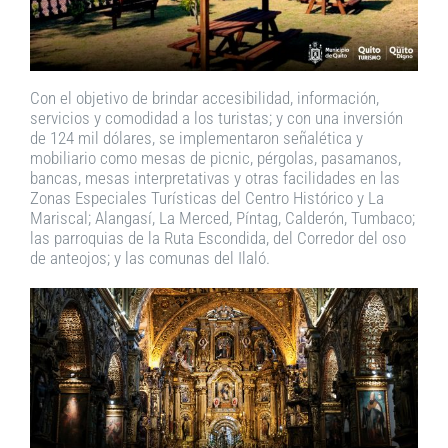
Con el objetivo de brindar accesibilidad, información,
servicios y comodidad a los turistas; y con una inversión
de 124 mil dólares, se implementaron señalética y
mobiliario como mesas de picnic, pérgolas, pasamanos,
bancas, mesas interpretativas y otras facilidades en las
Zonas Especiales Turísticas del Centro Histórico y La
Mariscal; Alangasí, La Merced, Píntag, Calderón, Tumbaco;
las parroquias de la Ruta Escondida, del Corredor del oso
de anteojos; y las comunas del Ilaló.