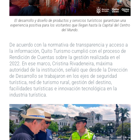
El desarrollo y diseño de productos y servicios turísticos garantizan una
experiencia positiva para los visitantes que llegan hasta la Capital del Centro
del Mundo
.
De acuerdo con la normativa de transparencia y acceso a
la información, Quito Turismo cumplió con el proceso de
Rendición de Cuentas sobre la gestión realizada en el
2022. En ese marco, Cristina Rivadeneira, máxima
autoridad de la institución, señaló que desde la Dirección
de Desarrollo se trabajaron en los ejes de seguridad
turística, red de turismo rural, gestión del destino,
facilidades turísticas e innovación tecnológica en la
industria turística.