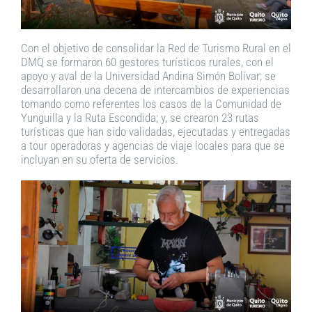
Con el objetivo de consolidar la Red de Turismo Rural en el
DMQ se formaron 60 gestores turísticos rurales, con el
apoyo y aval de la Universidad Andina Simón Bolívar; se
desarrollaron una decena de intercambios de experiencias
tomando como referentes los casos de la Comunidad de
Yunguilla y la Ruta Escondida; y, se crearon 23 rutas
turísticas que han sido validadas, ejecutadas y entregadas
a tour operadoras y agencias de viaje locales para que se
incluyan en su oferta de servicios.