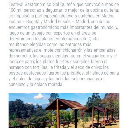
Festival Gastronómico ‘Sal Quiteña’ que convocó a más de
100 mil personas a degustar lo mejor de la cocina quiteña;
se impulsó la participación de chefs quiteños en Madrid
Fusión – Bogotá y Madrid Fusión – Madrid, uno de los
encuentros gastronómicos más importantes del mundo; y,
luego de un trabajo con expertos en el área, se
determinaron los platos emblemáticos de Quito,
resultando elegidas como las entradas más
representativas el mote con chicharrón y las empanadas
de morocho; las sopas elegidas fueron el yaguarlocro y el
locro de papa; los platos fuertes escogidos fueron el
hornado con tortillas, la fritada y el seco de chivo; los
postres destacados fueron los pristiños, el helado de paila
y el dulce de higos; y las bebidas seleccionadas: el
canelazo y la colada morada.