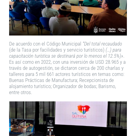
De acuerdo con el Código Municipal
“Del total recaudado
(de la Tasa por facilidades y servicio turísticos)
(…) para
capacitación turística se destinará por lo menos el 12.5%)»
.
Es así como en 2022, con una inversión de USD 28.965 y a
través de autogestión, se dictaron cerca de 200 charlas y
talleres para 5 mil 661 actores turísticos en temas como:
Buenas Prácticas de Manufactura; Recepcionista de
alojamiento turístico; Organizador de bodas; Barismo,
entre otros.