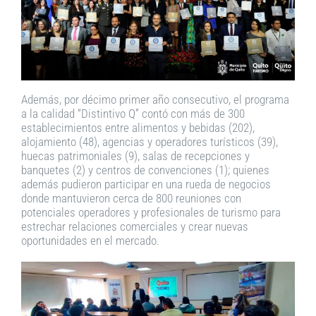
Además, por décimo primer año consecutivo, el programa
a la calidad “Distintivo Q” contó con más de 300
establecimientos entre alimentos y bebidas (202),
alojamiento (48), agencias y operadores turísticos (39),
huecas patrimoniales (9), salas de recepciones y
banquetes (2) y centros de convenciones (1); quienes
además pudieron participar en una rueda de negocios
donde mantuvieron cerca de 800 reuniones con
potenciales operadores y profesionales de turismo para
estrechar relaciones comerciales y crear nuevas
oportunidades en el mercado.