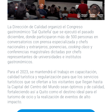
La Dirección de Calidad organizó el Congreso
gastronómico ‘Sal Quiteña’ que se ejecutó el pasado
diciembre, donde participaron más de 500 personas en
conversatorios con prensa especializada y chefs
nacionales y extranjeros; ponencias,
cooking class
y
conferencias magistrales dictadas por chefs
representantes de universidades e institutos
gastronómicos.
Para el 2023, se mantendrá el trabajo en capacitación,
calidad turística y regularización para que los servicios
turísticos que se ofertan a los visitantes que llegan hasta
la Capital del Centro del Mundo sean óptimos y de calidad,
fortaleciendo así a Quito como el destino ideal para el
turismo de ocio y la realización de eventos de alto
impacto.