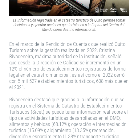
La información registrada en el catastro turístico de Quito permite tomar
decisiones y ejecutar acciones que fortalecen a la Capital del Centro del
Mundo como destino internacional
.
En el marco de la Rendición de Cuentas que realizó Quito
Turismo sobre la gestión realizada en 2022, Cristina
Rivadeneira, máxima autoridad de la institución, señaló
que desde la Dirección de Calidad se incrementó en un
12% el número de establecimientos registrados de forma
legal en el catastro municipal; es así como el 2022 cerró
con 5 mil 527 establecimientos turísticos, 608 más que en
el 2021.
Rivadeneira destacó que gracias a la información que se
registra en el Sistema de Catastro de Establecimientos
Turísticos (Sicet) se puede tener información real sobre el
tipo de actividades turísticas desarrolladas en el DMQ:
alimentos y bebidas (68.12%); operación e intermediación
turística (15.09%); alojamiento (13.35%); recreación,
diversión y esparcimiento (1.38%); transporte turístico