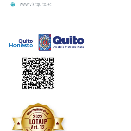
www.visitquito.ec