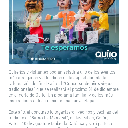
Quiteños y visitantes podrán asistir a uno de los eventos
más arraigados y difundidos en la capital durante la
celebración del fin de año, el
“Concurso de años viejos
tradicionales”
que se realizará el próximo
31 de diciembre
,
en el norte de Quito. Un programa familiar y de los más
inspiradores antes de iniciar una nueva etapa.
Este año, el concurso lo organizaron vecinos y vecinas del
tradicional
“Barrio La Mariscal”
, en las calles;
Colón,
Patria, 10 de agosto e Isabel la Católica
y será parte de