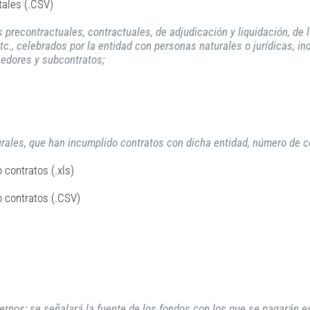
tales (.CSV)
 precontractuales, contractuales, de adjudicación y liquidación, de 
tc., celebrados por la entidad con personas naturales o jurídicas, i
eedores y subcontratos;
urales, que han incumplido contratos con dicha entidad, número de c
contratos (.xls)
 contratos (.CSV)
internos; se señalará la fuente de los fondos con los que se pagarán