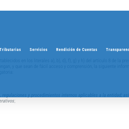
Tributarias
Servicios
Rendición de Cuentas
Transparen
blecidos en los literales a), b), d), f), g) y h) del artículo 8 de la p
ongan, y que sean de fácil acceso y comprensión, la siguiente info
gatoria:
ge, regulaciones y procedimientos internos aplicables a la entidad; a
erativos
;