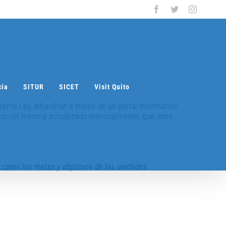
Facebook
Twitter
Instagra
cia
SITUR
SICET
Visit Quito
resente Ley, difundirán a través de un portal informático
rmación mínima actualizada mensualmente, que, para
sí como las metas y objetivos de las unidades