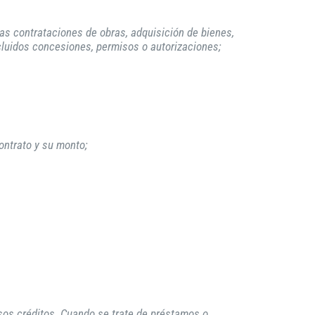
las contrataciones de obras, adquisición de bienes,
ncluidos concesiones, permisos o autorizaciones;
ontrato y su monto;
 esos créditos. Cuando se trate de préstamos o