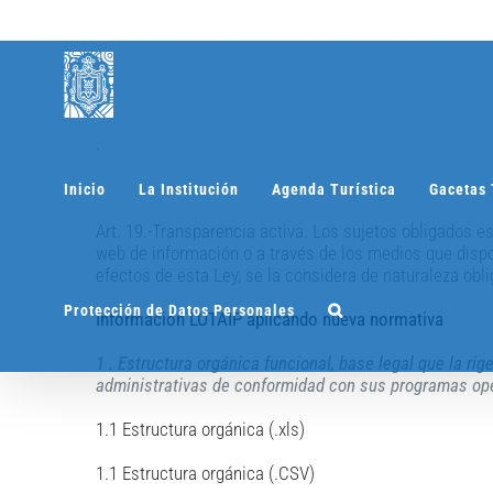
Saltar
al
contenido
.
.
.
Inicio
La Institución
Agenda Turística
Gacetas 
Art. 19.-Transparencia activa. Los sujetos obligados esta
web de información o a través de los medios que disp
efectos de esta Ley, se la considera de naturaleza obli
Protección de Datos Personales
Información LOTAIP aplicando nueva normativa
1 . Estructura orgánica funcional, base legal que la ri
administrativas de conformidad con sus programas op
1.1 Estructura orgánica (.xls)
1.1 Estructura orgánica (.CSV)