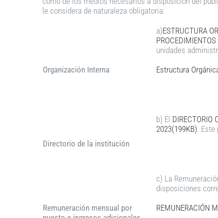
como de los medios necesarios a disposición del públi
le considera de naturaleza obligatoria:
a)
ESTRUCTURA OR
PROCEDIMIENTOS 
unidades administr
Organización Interna
Estructura Orgánic
b) El
DIRECTORIO 
2023(199KB)
. Este
Directorio de la institución
c) La Remuneración
disposiciones corr
Remuneración mensual por
REMUNERACIÓN ME
puesto e ingresos adicionales