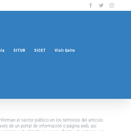
Facebook
Twitter
Instagra
cia
SITUR
SICET
Visit Quito
nforman el sector público en los términos del artículo
ravés de un portal de información o página web, así