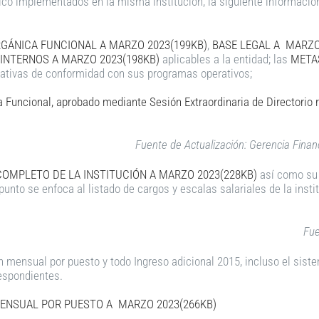
co implementados en la misma institución, la siguiente información
GÁNICA FUNCIONAL A MARZO 2023(199KB)
,
BASE LEGAL A MARZO
INTERNOS A MARZO 2023(198KB)
aplicables a la entidad; las
METAS
ativas de conformidad con sus programas operativos;
a Funcional, aprobado mediante Sesión Extraordinaria de Directorio 
Fuente de Actualización: Gerencia Financ
COMPLETO DE LA INSTITUCIÓN A MARZO 2023(228KB)
así como s
 punto se enfoca al listado de cargos y escalas salariales de la insti
Fue
 mensual por puesto y todo Ingreso adicional 2015, incluso el sis
espondientes.
NSUAL POR PUESTO A MARZO 2023(266KB)