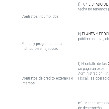
j) Un
LISTADO DE
fecha no tenemos p
Contratos incumplidos
k)
PLANES Y PROG
público objetivo, o
Planes y programas de la
institución en ejecución
l) El detalle de los
se pagarán esos cr
Administración Fina
Contratos de crédito externos o
Fiscal, las operaci
internos
m) Mecanismos 
de desempeño.