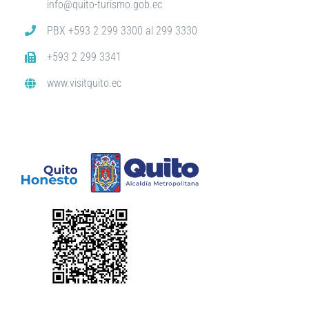
info@quito-turismo.gob.ec
PBX +593 2 299 3300 al 299 3330
+593 2 299 3341
www.visitquito.ec