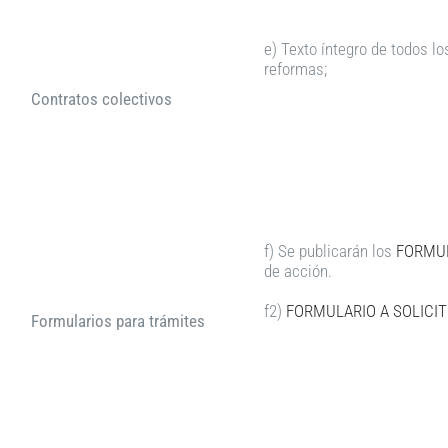
e) Texto íntegro de todos l
reformas;
Contratos colectivos
f) Se publicarán los
FORMUL
de acción.
f2)
FORMULARIO A SOLICIT
Formularios para trámites