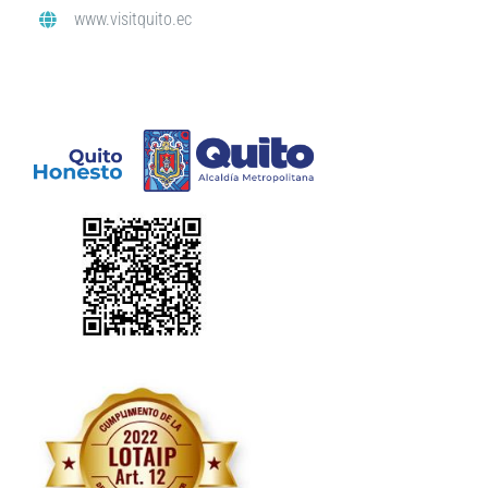
www.visitquito.ec