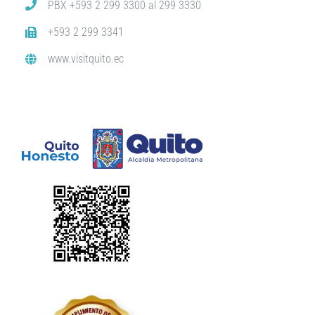
PBX +593 2 299 3300 al 299 3330
+593 2 299 3341
www.visitquito.ec