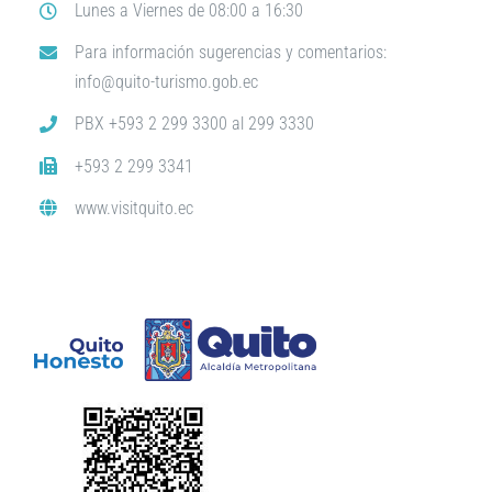
Lunes a Viernes de 08:00 a 16:30
Para información sugerencias y comentarios:
info@quito-turismo.gob.ec
PBX +593 2 299 3300 al 299 3330
+593 2 299 3341
www.visitquito.ec