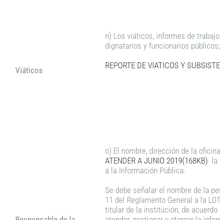
n) Los viáticos, informes de trabajo
dignatarios y funcionarios públicos;
REPORTE DE VIATICOS Y SUBSISTE
Viáticos
o) El nombre, dirección de la oficin
ATENDER A JUNIO 2019(168KB)
la 
a la Información Pública.
Se debe señalar el nombre de la per
11 del Reglamento General a la LOTA
titular de la institución, de acuerd
Responsable de la
atender, gestionar y otorgar la info