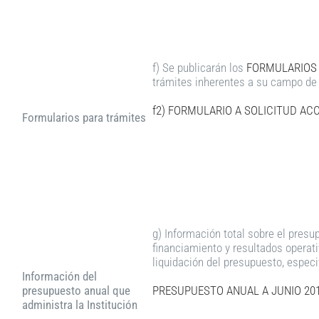
f) Se publicarán los
FORMULARIOS 
trámites inherentes a su campo de
f2) FORMULARIO A SOLICITUD AC
Formularios para trámites
g) Información total sobre el presu
financiamiento y resultados operat
liquidación del presupuesto, especi
Información del
presupuesto anual que
PRESUPUESTO ANUAL A JUNIO
201
administra la Institución