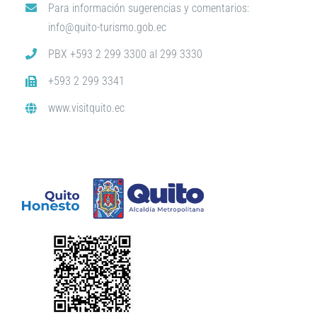
Para información sugerencias y comentarios:
info@quito-turismo.gob.ec
PBX +593 2 299 3300 al 299 3330
+593 2 299 3341
www.visitquito.ec