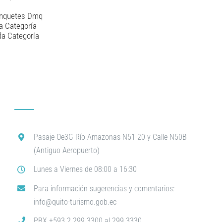
anquetes Dmq
a Categoría
da Categoría
Pasaje Oe3G Río Amazonas N51-20 y Calle N50B
(Antiguo Aeropuerto)
Lunes a Viernes de 08:00 a 16:30
Para información sugerencias y comentarios:
info@quito-turismo.gob.ec
PBX +593 2 299 3300 al 299 3330