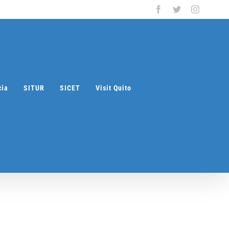
Facebook
Twitter
Instagra
cia
SITUR
SICET
Visit Quito