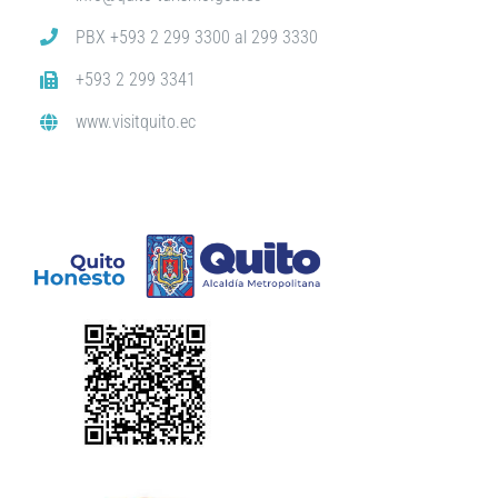
PBX +593 2 299 3300 al 299 3330
+593 2 299 3341
www.visitquito.ec