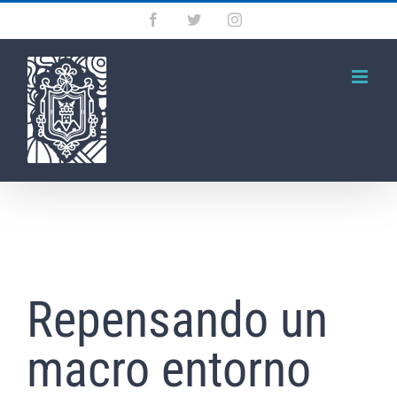
Saltar
Facebook
Twitter
Instagram
al
contenido
Repensando un
macro entorno