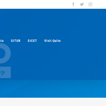
Facebook
Twitter
Instagra
cia
SITUR
SICET
Visit Quito