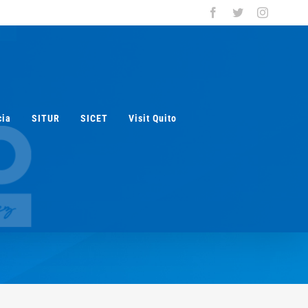
Facebook
Twitter
Instagra
cia
SITUR
SICET
Visit Quito