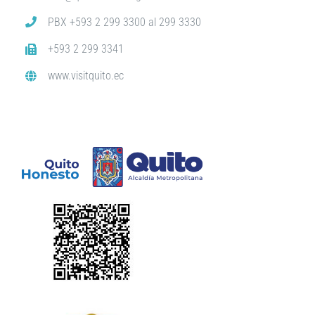
PBX +593 2 299 3300 al 299 3330
+593 2 299 3341
www.visitquito.ec