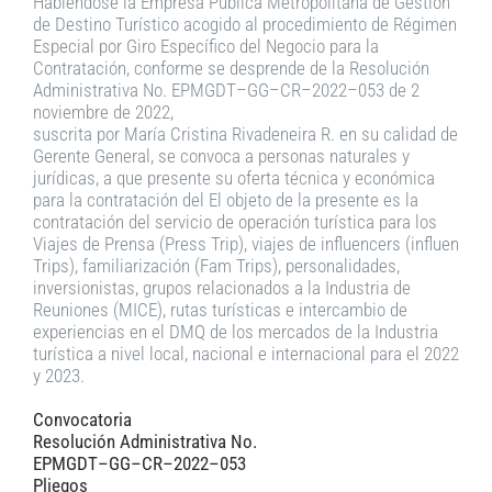
Habi
é
ndose
la
Empresa
Pública
Metropolitana
de
Gestión
de
Destino
Turístico
acogido
al
procedim
iento de Régimen
Especial por Giro Específico del Negocio para la
Contratación
, conforme
se desprende de la Resolución
Administrativa No. EPMGDT
–
GG
–
CR
–
2022
–
053
de
2
noviembre
de 2022
,
suscrita por María Cristina Rivadeneira R.
en su calidad de
Gerente Ge
neral, se
convoca a personas
naturales y
jurídicas
,
a que presente su oferta técnica y económica
para
la contratación
d
el
El objeto
de la presente es la
contratación del servicio de operación turística para los
Viajes de Prensa (Press
Trip), viajes de influencers (influen
Trips), familiarización (Fam Trips), personalidades,
inversionistas,
grupos relacionados a la Industria d
e
Reuniones (MICE), rutas turísticas e intercambio de
experiencias en el DMQ de los mercados de la Industria
turística a nivel local, nacional e
internacional para el 2022
y 2023.
Convocatoria
Resolución Administrativa No.
EPMGDT
–
GG
–
CR
–
2022
–
053
Pliegos