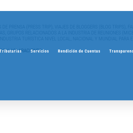
 DE PRENSA (PRESS TRIP), VIAJES DE BLOGGERS (BLOG TRIPS), F
TAS, GRUPOS RELACIONADOS A LA INDUSTRIA DE REUNIONES (MIC
NDUSTRIA TURÍSTICA NIVEL LOCAL, NACIONAL Y MUNDIAL PARA E
TAS Y ACLARACIONES
Tributarias
Servicios
Rendición de Cuentas
Transparen