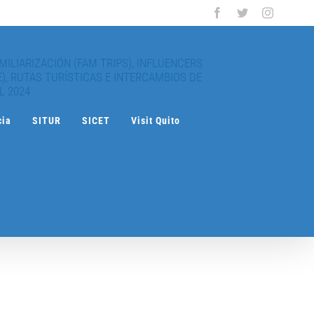
Facebook
Twitter
Instagra
AMILIARIZACIÓN (FAM TRIPS), INFLUENCERS
E), RUTAS TURÍSTICAS E INTERCAMBIOS DE
L 2024
cia
SITUR
SICET
Visit Quito