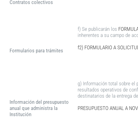
Contratos colectivos
f) Se publicarán los
FORMULA
inherentes a su campo de acc
f2) FORMULARIO A SOLICIT
Formularios para trámites
g) Información total sobre el
resultados operativos de conf
destinatarios de la entrega d
Información del presupuesto
anual que administra la
PRESUPUESTO ANUAL A NOV
Institución