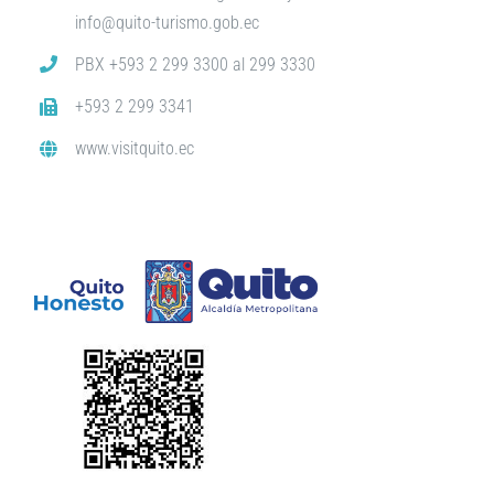
info@quito-turismo.gob.ec
PBX +593 2 299 3300 al 299 3330
+593 2 299 3341
www.visitquito.ec