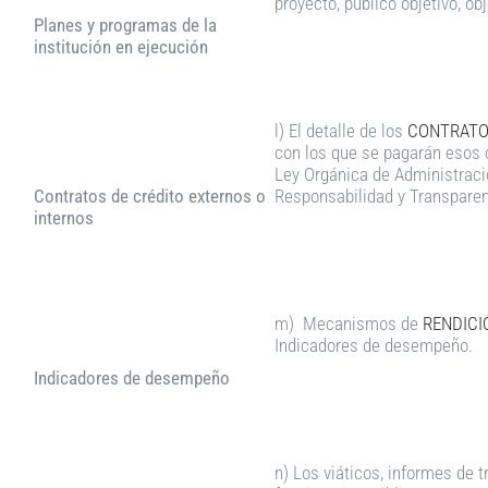
proyecto, público objetivo, ob
Planes y programas de la
institución en ejecución
l) El detalle de los
CONTRATOS
con los que se pagarán esos c
Ley Orgánica de Administració
Contratos de crédito externos o
Responsabilidad y Transparenc
internos
m) Mecanismos de
RENDICI
Indicadores de desempeño.
Indicadores de desempeño
n) Los viáticos, informes de t