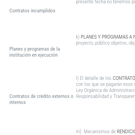
presente fecha no tenemos p
Contratos incumplidos
k)
PLANES Y PROGRAMAS A N
proyecto, público objetivo, ob
Planes y programas de la
institución en ejecución
l) El detalle de los
CONTRATOS
con los que se pagarán esos c
Ley Orgánica de Administració
Contratos de crédito externos o
Responsabilidad y Transparenc
internos
m) Mecanismos de
RENDICI