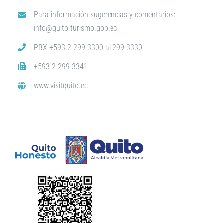
Para información sugerencias y comentarios:
info@quito-turismo.gob.ec
PBX +593 2 299 3300 al 299 3330
+593 2 299 3341
www.visitquito.ec