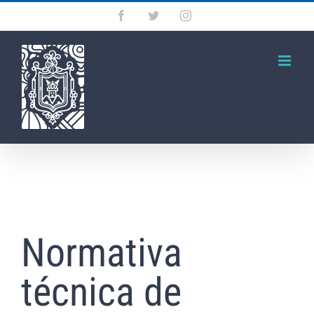
Saltar
Facebook
Twitter
Instagram
al
contenido
Normativa
técnica de