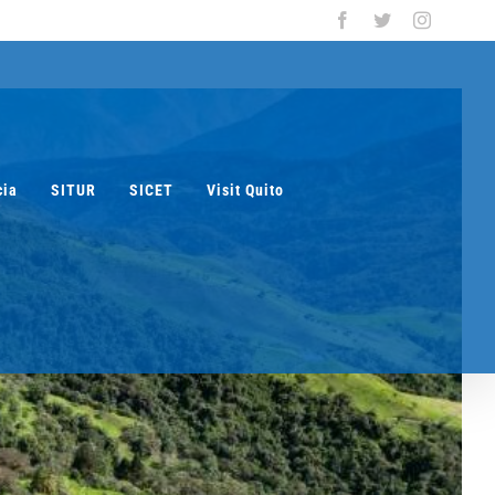
Facebook
Twitter
Instagra
cia
SITUR
SICET
Visit Quito