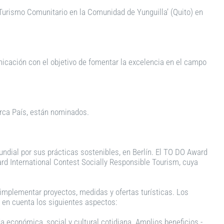
 ‘Turismo Comunitario en la Comunidad de Yunguilla’ (Quito) en
icación con el objetivo de fomentar la excelencia en el campo
arca País, están nominados.
undial por sus prácticas sostenibles, en Berlín. El TO DO Award
rd International Contest Socially Responsible Tourism, cuya
e implementar proyectos, medidas y ofertas turísticas. Los
 en cuenta los siguientes aspectos:
da económica, social y cultural cotidiana. Amplios beneficios.-