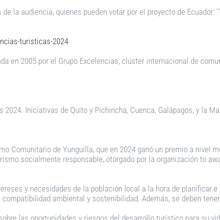
as de la audiencia, quienes pueden votar por el proyecto de Ecuador:
cias-turisticas-2024
a en 2005 por el Grupo Excelencias, clúster internacional de comun
s 2024. Iniciativas de Quito y Pichincha, Cuenca, Galápagos, y la M
ismo Comunitario de Yunguilla, que en 2024 ganó un premio a nivel m
urismo socialmente responsable, otorgado por la organización to awa
tereses y necesidades de la población local a la hora de planificar 
 compatibilidad ambiental y sostenibilidad. Además, se deben tener
sobre las oportunidades y riesgos del desarrollo turístico para su vi