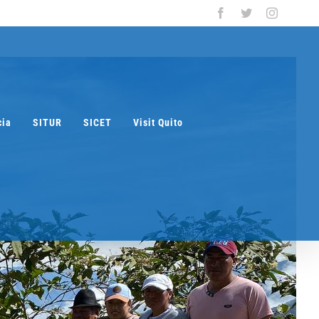
Facebook
Twitter
Instagra
cia
SITUR
SICET
Visit Quito