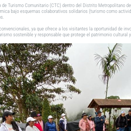
de Turismo Comunitario (CTC) dentro del Distrito Metropolitano de Q
onómica bajo esquemas colaborativos solidarios (turismo como activ
os.
 convencionales, ya que ofrece a los visitantes la oportunidad de i
rismo sostenible y responsable que protege el patrimonio cultural y