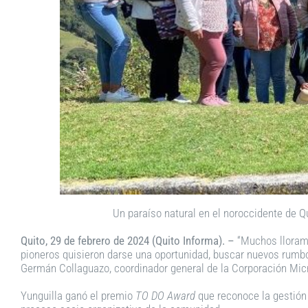
Un paraíso natural en el noroccidente de Q
Quito, 29 de febrero de 2024 (Quito Informa). –
“Muchos lloramo
pioneros quisieron darse una oportunidad, buscar nuevos rumb
Germán Collaguazo, coordinador general de la Corporación Micr
Yunguilla ganó el premio
TO DO Award
que reconoce la gestión 