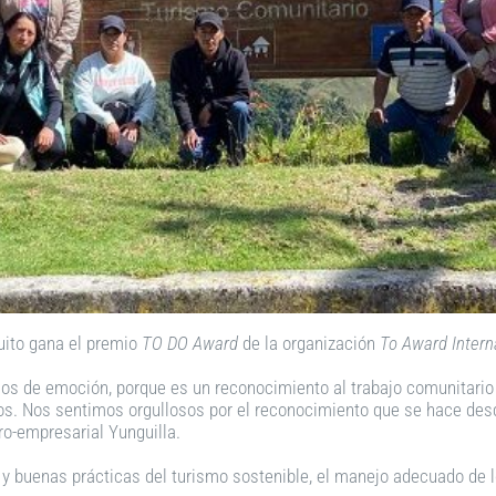
uito gana el premio
TO DO Award
de la organización
To Award Intern
s de emoción, porque es un reconocimiento al trabajo comunitario 
os. Nos sentimos orgullosos por el reconocimiento que se hace desd
o-empresarial Yunguilla.
y buenas prácticas del turismo sostenible, el manejo adecuado de los