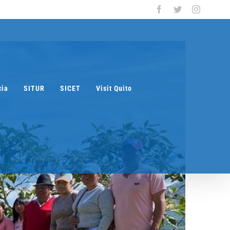
Facebook
Twitter
Instagra
cia
SITUR
SICET
Visit Quito