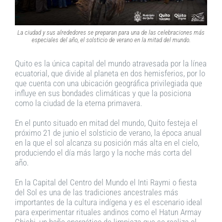
La ciudad y sus alrededores se preparan para una de las celebraciones más
especiales del año, el solsticio de verano en la mitad del mundo.
Quito es la única capital del mundo atravesada por la línea
ecuatorial, que divide al planeta en dos hemisferios, por lo
que cuenta con una ubicación geográfica privilegiada que
influye en sus bondades climáticas y que la posiciona
como la ciudad de la eterna primavera.
En el punto situado en mitad del mundo, Quito festeja el
próximo 21 de junio el solsticio de verano, la época anual
en la que el sol alcanza su posición más alta en el cielo,
produciendo el día más largo y la noche más corta del
año.
En la Capital del Centro del Mundo el Inti Raymi o fiesta
del Sol es una de las tradiciones ancestrales más
importantes de la cultura indígena y es el escenario ideal
para experimentar rituales andinos como el Hatun Armay
Chishi, un baño energético de limpieza que se realiza el