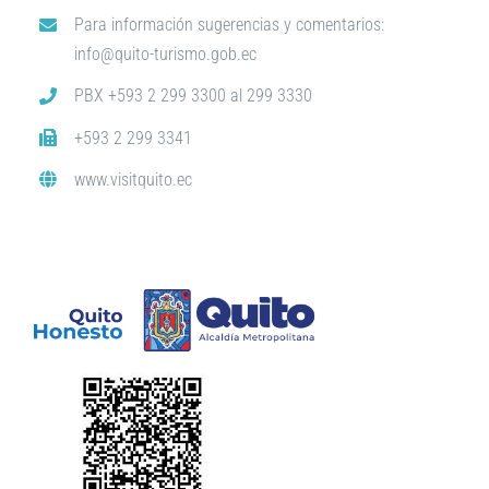
Para información sugerencias y comentarios:
info@quito-turismo.gob.ec
PBX +593 2 299 3300 al 299 3330
+593 2 299 3341
www.visitquito.ec