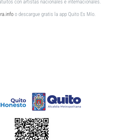
atuitos con artistas nacionales e internacionales.
ra.info
o descargue gratis la app Quito Es Mío.