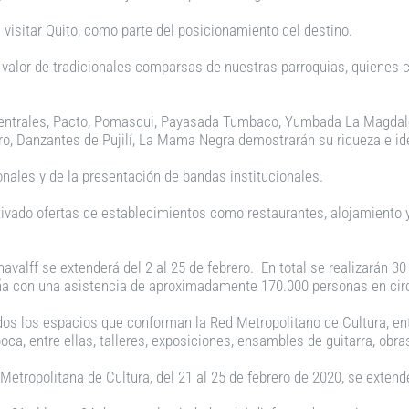
 visitar Quito, como parte del posicionamiento del destino.
alor de tradicionales comparsas de nuestras parroquias, quienes c
rcentrales, Pacto, Pomasqui, Payasada Tumbaco, Yumbada La Magda
laro, Danzantes de Pujilí, La Mama Negra demostrarán su riqueza e id
ionales y de la presentación de bandas institucionales.
tivado ofertas de establecimientos como restaurantes, alojamiento y
avalff se extenderá del 2 al 25 de febrero. En total se realizarán 3
uaña con una asistencia de aproximadamente 170.000 personas en cir
os los espacios que conforman la Red Metropolitano de Cultura, ent
a, entre ellas, talleres, exposiciones, ensambles de guitarra, obras 
 Metropolitana de Cultura, del 21 al 25 de febrero de 2020, se exten