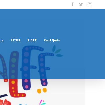
Facebook
Twitter
Instagra
cia
SITUR
SICET
Visit Quito