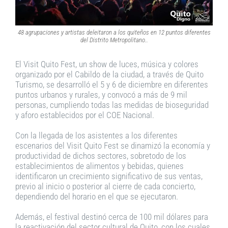
48 agrupaciones y artistas deleitaron a los quiteños en 12 puntos diferentes
del Distrito Metropolitano.
.
El Visit Quito Fest, un show de luces, música y colores
organizado por el Cabildo de la ciudad, a través de Quito
Turismo, se desarrolló el 5 y 6 de diciembre en diferentes
puntos urbanos y rurales, y convocó a más de 9 mil
personas, cumpliendo todas las medidas de bioseguridad
y aforo establecidos por el COE Nacional.
Con la llegada de los asistentes a los diferentes
escenarios del Visit Quito Fest se dinamizó la economía y
productividad de dichos sectores, sobretodo de los
establecimientos de alimentos y bebidas, quienes
identificaron un crecimiento significativo de sus ventas,
previo al inicio o posterior al cierre de cada concierto,
dependiendo del horario en el que se ejecutaron.
Además, el festival destinó cerca de 100 mil dólares para
la reactivación del sector cultural de Quito, con los cuales