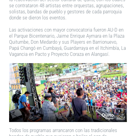
se contrataron 48 artistas entre orquestas, agrupaciones,
solistas, bandas de pueblo y gestores de cada parroquia
donde se dieron los eventos.
Las activaciones con mayor convocatoria fueron AU-D en
el Parque Bicentenario, Jaime Enrique Aymara en la Plaza
Quitumbe, Don Medardo y sus Players en Barrionuevo,
Papá Changó en Cumbayá, Guardarraya en el Itchimbía, La
Vagancia en Pacto y Proyecto Coraza en Alangasí.
Todos los programas arrancaron con las tradicionales