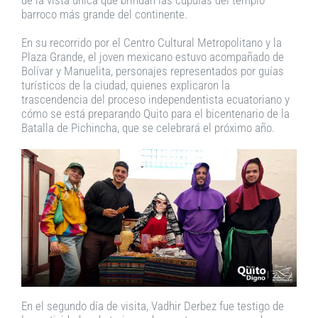
barroco más grande del continente.
En su recorrido por el Centro Cultural Metropolitano y la
Plaza Grande, el joven mexicano estuvo acompañado de
Bolívar y Manuelita, personajes representados por guías
turísticos de la ciudad, quienes explicaron la
trascendencia del proceso independentista ecuatoriano y
cómo se está preparando Quito para el bicentenario de la
Batalla de Pichincha, que se celebrará el próximo año.
En el segundo día de visita, Vadhir Derbez fue testigo de