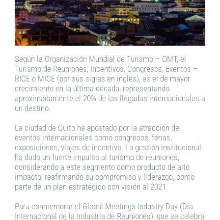
Según la Organización Mundial de Turismo – OMT, el
Turismo de Reuniones, Incentivos, Congresos, Eventos –
RICE o MICE (por sus siglas en inglés), es el de mayor
crecimiento en la última década, representando
aproximadamente el 20% de las llegadas internacionales a
un destino.
La ciudad de Quito ha apostado por la atracción de
eventos internacionales como congresos, ferias,
exposiciones, viajes de incentivo. La gestión institucional
ha dado un fuerte impulso al turismo de reuniones,
considerando a este segmento como producto de alto
impacto, reafirmando su compromiso y liderazgo, como
parte de un plan estratégico con visión al 2021.
Para conmemorar el Global Meetings Industry Day (Día
Internacional de la Industria de Reuniones), que se celebra