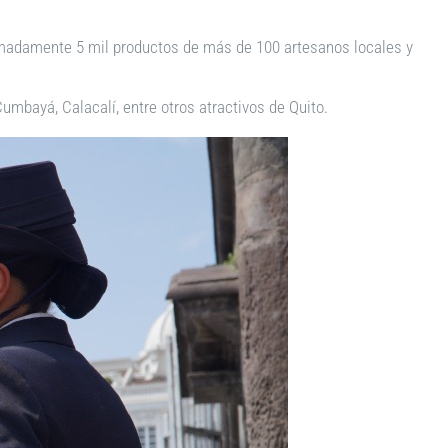
oximadamente 5 mil productos de más de 100 artesanos locales y
 Cumbayá, Calacalí, entre otros atractivos de Quito.