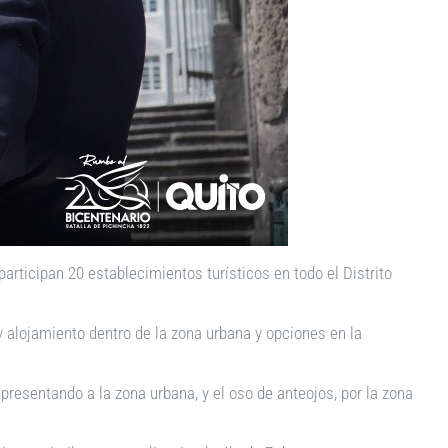
rticipan 20 establecimientos turísticos en todo el Distrito
 alojamiento dentro de la zona urbana y opciones en la
presentando a la zona urbana, y el oso de anteojos, por la zona