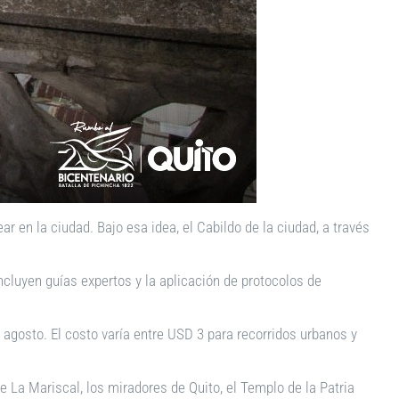
 en la ciudad. Bajo esa idea, el Cabildo de la ciudad, a través
incluyen guías expertos y la aplicación de protocolos de
e agosto. El costo varía entre USD 3 para recorridos urbanos y
de La Mariscal, los miradores de Quito, el Templo de la Patria