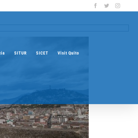
Facebook
Twitter
Instagra
cia
SITUR
SICET
Visit Quito