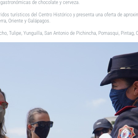
s gastronómicas de chocolate y cerveza.
orridos turísticos del Centro Histórico y presenta una oferta de apr
erra, Oriente y Galápagos.
rucho, Tulipe, Yunguilla, San Antonio de Pichincha, Pomasqui, Pintag,