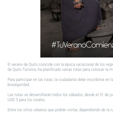
El verano de Quito coincide con la época vacacional de los regí
de Quito Turismo, ha planificado varias rutas para conocer la m
Para participar en las rutas, la ciudadanía debe inscribirse en 
bioseguridad.
Las rutas se desarrollarán todos los sábados, desde el 31 de jul
USD 5 para los rurales.
Entre los sitios urbanos que podrán visitar, dependiendo de la r