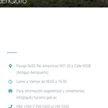
Pasaje Oe3G Río Amazonas N51-20 y Calle N50B
(Antiguo Aeropuerto)
Lunes a Viernes de 08:00 a 16:30
Para información sugerencias y comentarios:
info@quito-turismo.gob.ec
PBX +593 2 299 3300 al 299 3330