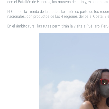
con el Batallón de Honores, los museos de sitio y, experiencia
El Quinde, la Tienda de la ciudad, también es parte de los rec
nacionales, con productos de las 4 regiones del país: Costa, Si
En el ámbito rural, las rutas permitirán la visita a Puéllaro, Pe