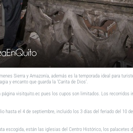
menes Sierra y Amazonía, además es la temporada ideal para turistear
agia y encanto que guarda la ‘Carita de Dios’.
la página visitquito.ec pues los cupos son limitados. Los recorridos 
io hasta el 4 de septiembre, incluido los 3 días del feriado del 10 d
uta escogida, están las iglesias del Centro Histórico, los palacetes 