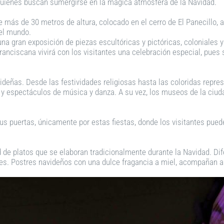
 quienes buscan sumergirse en la mágica atmósfera de la Navidad.
 más de 30 metros de altura, colocado en el cerro de El Panecillo, 
del mundo.
na gran exposición de piezas escultóricas y pictóricas, coloniales
franciscana vivirá con los visitantes una celebración especial, pue
videñas. Desde las festividades religiosas hasta las coloridas repre
 y espectáculos de música y danza. A su vez, los museos de la ciud
 puertas, únicamente por estas fiestas, donde los visitantes pued
d de platos que se elaboran tradicionalmente durante la Navidad. Di
es. Postres navideños con una dulce fragancia a miel, acompañan a l