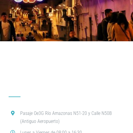
Pasaje Oe3G Río Amazonas N51-20 y Calle N50B
(Antiguo Aeropuerto)
Lunes a Viernes de 08:00 a 16:30