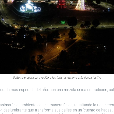
Quito se prepara para recibir a los turistas durante esta época festiva
emporada más esperada del año, con una mezcla única de tradición, cu
 animarán el ambiente de una manera única, resaltando la rica herenc
ión deslumbrante que transforma sus calles en un ‘cuento de hadas’. 