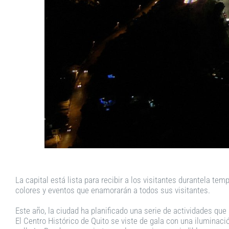
La capital está lista para recibir a los visitantes durantela t
colores y eventos que enamorarán a todos sus visitantes.
Este año, la ciudad ha planificado una serie de actividades que
El Centro Histórico de Quito se viste de gala con una iluminac