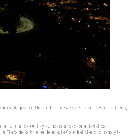
ltura y alegría. La Navidad se presenta como un festín de luces,
ia cultural de Quito y su hospitalidad característica.
La Plaza de la Independencia, la Catedral Metropolitana y la