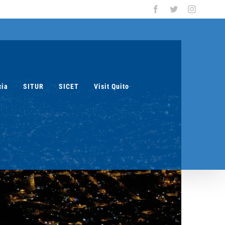
Facebook
Twitter
Instagra
cia
SITUR
SICET
Visit Quito