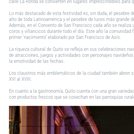
calle La Ronda se convierten en lugares imprescindibles para
Lo más destacado de esta festividad es, sin duda, el pesebre de
alto de toda Latinoamérica y el pesebre de luces más grande 
Además, en el Convento de San Francisco cada año se realiza u
coros y villancicos durante todo el día. Este año la comunidad 
primer ‘nacimiento’ elaborado por San Francisco de Asís.
La riqueza cultural de Quito se refleja en sus celebraciones na
de atracciones, juegos y actividades con personajes navideños
la emotividad de las fechas.
Los claustros más emblemáticos de la ciudad también abren sus
XVI al XVIII.
En cuanto a la gastronomía, Quito cuenta con una gran varieda
con productos frescos que se cosechan en las parroquias rural