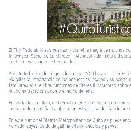
El TitiriPatio abrió sus puertas, y con él la magia de muchos c
Innovación Social de La Merced – Alangasí y da inicio a distinta
gesta en este punto de la ruralidad.
Abierto todos los domingos, desde las 12:30 horas, el TitiriPa
visibiliza la importancia de las economías locales y su aporte 
familiares al aire libre, funciones de títeres ilustradoras sobr
la cocina tradicional, como el horno de leña.
En las faldas del Ilaló, emblemático cerro que se impone entre l
ciclismo de montaña. La ubicación estratégica del Ilaló lo con
En este punto del Distrito Metropolitano de Quito se puede enco
hornado, cuyes, caldo de gallina criolla, choclos y papas.