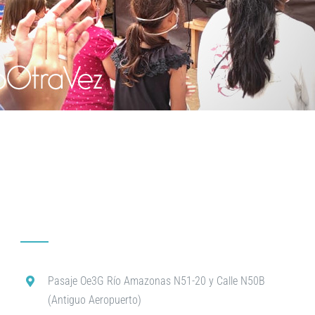
Pasaje Oe3G Río Amazonas N51-20 y Calle N50B
(Antiguo Aeropuerto)