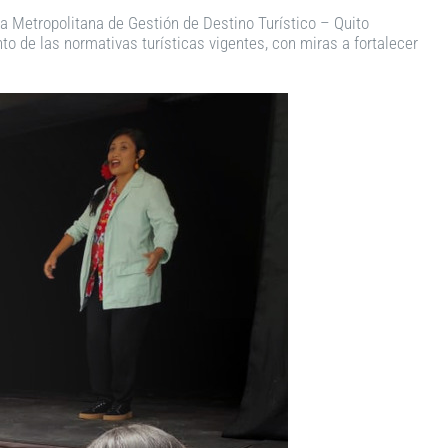
ca Metropolitana de Gestión de Destino Turístico – Quito
o de las normativas turísticas vigentes, con miras a fortalecer