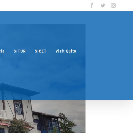
Facebook
Twitter
Instagra
cia
SITUR
SICET
Visit Quito