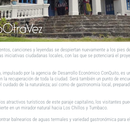
uentos, canciones y leyendas se despiertan nuevamente a los pies del
s iniciativas ciudadanas locales, con las que se potenciará el proye
tio, impulsado por la agencia de Desarrollo Económico ConQuito, es 
en la recuperación de toda la ciudad. Será también un punto de encu
e el cuidado de la naturaleza; así como de gastronomía local, prepar
os atractivos turísticos de este paraje capitalino, los visitantes pu
vierte en un mirador natural hacia Los Chillos y Tumbaco.
ntrar balnearios de aguas termales y variedad gastronómica para el 