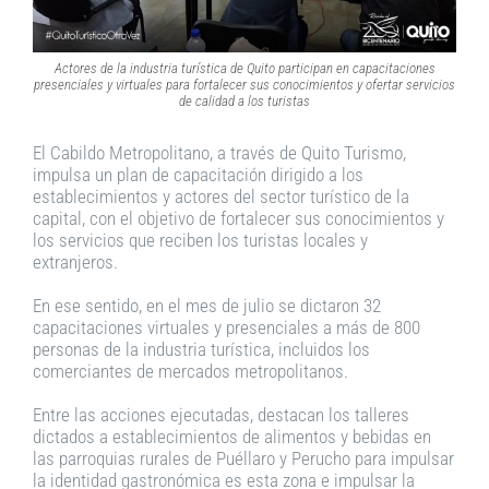
Actores de la industria turística de Quito participan en capacitaciones
presenciales y virtuales para fortalecer sus conocimientos y ofertar servicios
de calidad a los turistas
El Cabildo Metropolitano, a través de Quito Turismo,
impulsa un plan de capacitación dirigido a los
establecimientos y actores del sector turístico de la
capital, con el objetivo de fortalecer sus conocimientos y
los servicios que reciben los turistas locales y
extranjeros.
En ese sentido, en el mes de julio se dictaron 32
capacitaciones virtuales y presenciales a más de 800
personas de la industria turística, incluidos los
comerciantes de mercados metropolitanos.
Entre las acciones ejecutadas, destacan los talleres
dictados a establecimientos de alimentos y bebidas en
las parroquias rurales de Puéllaro y Perucho para impulsar
la identidad gastronómica es esta zona e impulsar la