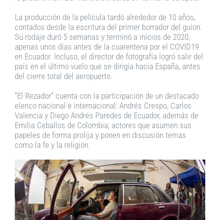
La producción de la película tardó alrededor de 10 años,
contados desde la escritura del primer borrador del guion.
Su rodaje duró 5 semanas y terminó a inicios de 2020,
apenas unos días antes de la cuarentena por el COVID19
en Ecuador. Incluso, el director de fotografía logró salir del
país en el último vuelo que se dirigía hacia España, antes
del cierre total del aeropuerto.
“El Rezador” cuenta con la participación de un destacado
elenco nacional e internacional: Andrés Crespo, Carlos
Valencia y Diego Andrés Paredes de Ecuador, además de
Emilia Ceballos de Colombia; actores que asumen sus
papeles de forma prolija y ponen en discusión temas
como la fe y la religión.