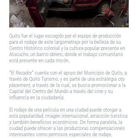
Quito fue el lugar escogido por el equipo de producción
para el rodaje de este largometraje por la belleza de su
Centro Histórico colonial y la cultura popular presente en
Atucucho, un barrio obrero, donde el trabajo comunitario
está presente en cada rincón.
“El Rezador” cuenta con el apoyo del Municipio de Quito, a
través de Quito Turismo, y es parte de una estrategia
city
placement,
a través de la cual, se busca promocionar a la
Capital del Centro del Mundo a través del cine y su
influencia en la ciudadanía.
El rodaje de una película en una ciudad puede otorgar a
esta popularidad, imagen internacional, atracción turística
y también beneficios económicos. De forma paralela, la
ciudad puede ofrecer a las productoras compensaciones
interesantes como permisos especiales de rodaje,