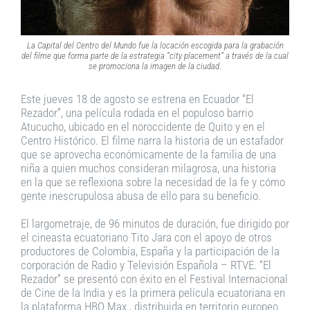
La Capital del Centro del Mundo fue la locación escogida para la grabación
del filme que forma parte de la estrategia “city placement” a través de la cual
se promociona la imagen de la ciudad
.
Este jueves 18 de agosto se estrena en Ecuador “El
Rezador”, una película rodada en el populoso barrio
Atucucho, ubicado en el noroccidente de Quito y en el
Centro Histórico. El filme narra la historia de un estafador
que se aprovecha económicamente de la familia de una
niña a quien muchos consideran milagrosa, una historia
en la que se reflexiona sobre la necesidad de la fe y cómo
gente inescrupulosa abusa de ello para su beneficio.
El largometraje, de 96 minutos de duración, fue dirigido por
el cineasta ecuatoriano Tito Jara con el apoyo de otros
productores de Colombia, España y la participación de la
corporación de Radio y Televisión Española – RTVE. “El
Rezador” se presentó con éxito en el Festival Internacional
de Cine de la India y es la primera película ecuatoriana en
la plataforma HBO Max., distribuida en territorio europeo.