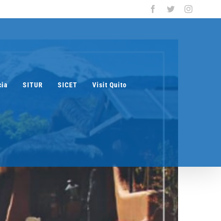
Facebook
Twitter
Instagra
cia
SITUR
SICET
Visit Quito