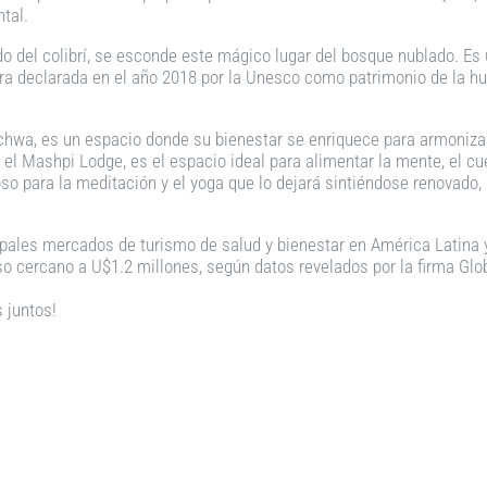
tal.
o del colibrí, se esconde este mágico lugar del bosque nublado. Es 
era declarada en el año 2018 por la Unesco como patrimonio de la h
hwa, es un espacio donde su bienestar se enriquece para armonizars
el Mashpi Lodge, es el espacio ideal para alimentar la mente, el cue
o para la meditación y el yoga que lo dejará sintiéndose renovado, 
ipales mercados de turismo de salud y bienestar en América Latina y 
o cercano a U$1.2 millones, según datos revelados por la firma Glob
 juntos!