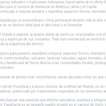
pacios naturales y tradiciones milenarias, hacen parte de la oferta d
os para el turismo de bienestar en América Latina y el Caribe.
enfocado a mejorar, prevenir y equilibrar aspectos físicos, mentales
ilegiada por un extraordinario clima primaveral durante todo el año
 es un destino ideal para el descanso y el bienestar.
el mundo a explorar la amplia oferta de servicios relacionados con el
a y espiritual de sus visitantes. Todo esto enmarcado en estrictos 
de la reapertura del destino.
íquico para prevenir, equilibrar y mejorar aspectos físicos, mentales 
n, como montañas, volcanes, reservas naturales, aguas termales, faun
 y beneficiará de forma directa a las comunidades locales, protegi
cestrales.
enestar de primer nivel, encontramos varias opciones entre las que 
el volcán Pululahua y a pocos minutos de la Mitad del Mundo, es un í
doras, potenciado por tratamientos inspirados en los elementos de
ienes buscan una aventura que mezcle naturaleza, aventura y relaja
o. Papallacta es un pequeño pueblo situado en el camino de Quito, 