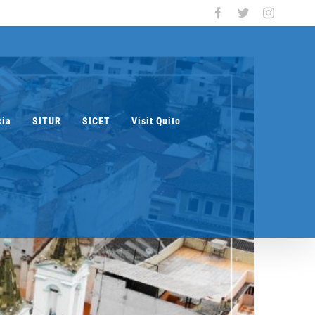
Facebook
Twitter
Instagra
cia
SITUR
SICET
Visit Quito