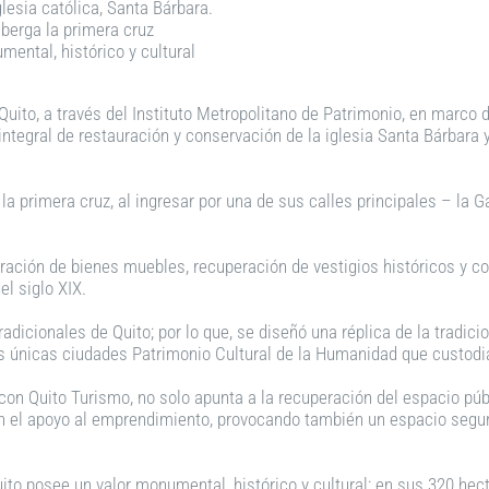
lesia católica, Santa Bárbara.
berga la primera cruz
mental, histórico y cultural
uito, a través del Instituto Metropolitano de Patrimonio, en marco d
integral de restauración y conservación de la iglesia Santa Bárbara y
a primera cruz, al ingresar por una de sus calles principales – la 
ración de bienes muebles, recuperación de vestigios históricos y c
el siglo XIX.
dicionales de Quito; por lo que, se diseñó una réplica de la tradic
dos únicas ciudades Patrimonio Cultural de la Humanidad que custodi
con Quito Turismo, no solo apunta a la recuperación del espacio púb
n el apoyo al emprendimiento, provocando también un espacio seguro
to posee un valor monumental, histórico y cultural; en sus 320 hect