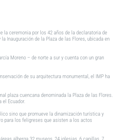
e la ceremonia por los 42 años de la declaratoria de
 la Inauguración de la Plaza de las Flores, ubicada en
García Moreno – de norte a sur y cuenta con un gran
onservación de su arquitectura monumental, el IMP ha
ional plaza cuencana denominada la Plaza de las Flores.
a el Ecuador.
lico sino que promueve la dinamización turística y
 para los feligreses que asisten a los actos
áreas alberga 32 museos, 24 iglesias, 6 capillas, 7