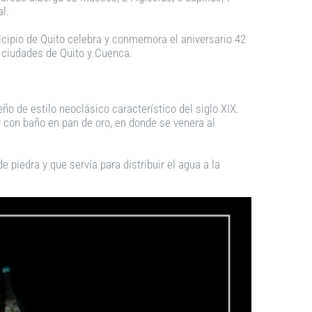
al.
nicipio de Quito celebra y conmemora el aniversario 42
 ciudades de Quito y Cuenca.
eño de estilo neoclásico característico del siglo XIX.
 y con baño en pan de oro, en donde se venera al
e piedra y que servía para distribuir el agua a la