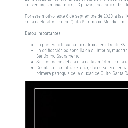
conventos, 6 monasterios, 13 plazas, más sitios de interé
Por este motivo, este 8 de septiembre de 2020, a las 1
de la declaratoria como Quito Patrimonio Mundial; mi
Datos importantes
La primera iglesia fue construida en el siglo XVI
La edificación es sencilla en su interior, muestr
Santísimo Sacramento.
Su nombre se debe a una de las mártires de la ig
Cuenta con un atrio exterior, donde se encuentra 
primera parroquia de la ciudad de Quito, Santa B