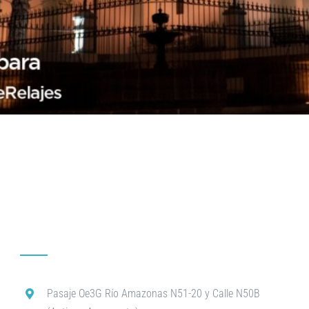
Pasaje Oe3G Río Amazonas N51-20 y Calle N50B