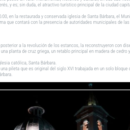
s, y es; sin duda, el atractivo turístico principal de la ciudad capit
6:00, en la restaurada y conservada iglesia de Santa Bárbara, el Mu
sma que contará con la presencia de autoridades municipales de las
; posterior a la revolución de los estancos, la reconstruyeron con dis
a una planta de cruz griega, un retablo principal en madera de cedro
lesia católica, Santa Bárbara.
una pileta que es original del siglo XVI trabajada en un solo bloque d
árbara.