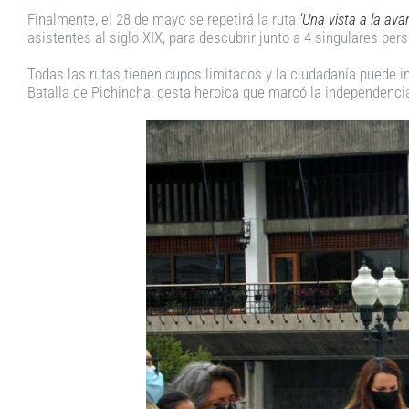
Finalmente, el 28 de mayo se repetirá la ruta
‘Una vista a la av
asistentes al siglo XIX, para descubrir junto a 4 singulares pe
Todas las rutas tienen cupos limitados y la ciudadanía puede i
Batalla de Pichincha, gesta heroica que marcó la independencia