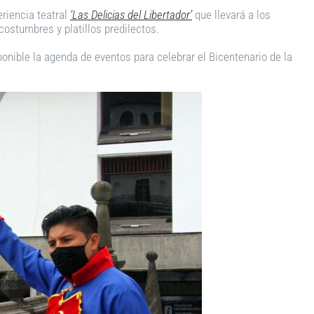
eriencia teatral
‘Las Delicias del Libertador’
que llevará a los
costumbres y platillos predilectos.
onible la agenda de eventos para celebrar el Bicentenario de la