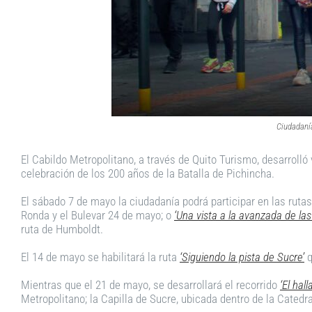
Ciudadaní
El Cabildo Metropolitano, a través de Quito Turismo, desarrolló 
celebración de los 200 años de la Batalla de Pichincha.
El sábado 7 de mayo la ciudadanía podrá participar en las ruta
Ronda y el Bulevar 24 de mayo; o
‘Una vista a la avanzada de las
ruta de Humboldt.
El 14 de mayo se habilitará la ruta
‘Siguiendo la pista de Sucre’
q
Mientras que el 21 de mayo, se desarrollará el recorrido
‘El hal
Metropolitano; la Capilla de Sucre, ubicada dentro de la Catedra