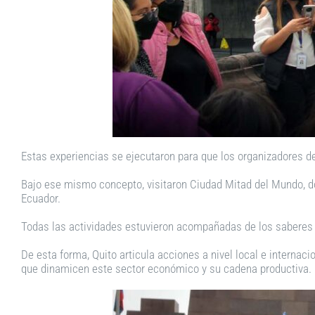
Estas experiencias se ejecutaron para que los organizadores de
Bajo ese mismo concepto, visitaron Ciudad Mitad del Mundo, dond
Ecuador.
Todas las actividades estuvieron acompañadas de los saberes y
De esta forma, Quito articula acciones a nivel local e internac
que dinamicen este sector económico y su cadena productiva.