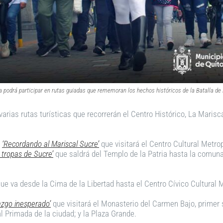
a podrá participar en rutas guiadas que rememoran los hechos históricos de la Batalla de
varias rutas turísticas que recorrerán el Centro Histórico, La Marisc
s
‘Recordando al Mariscal Sucre’
que visitará el Centro Cultural Metr
 tropas de Sucre’
que saldrá del Templo de la Patria hasta la comun
ue va desde la Cima de la Libertad hasta el Centro Cívico Cultural Ma
lazgo inesperado’
que visitará el Monasterio del Carmen Bajo, primer s
l Primada de la ciudad; y la Plaza Grande.