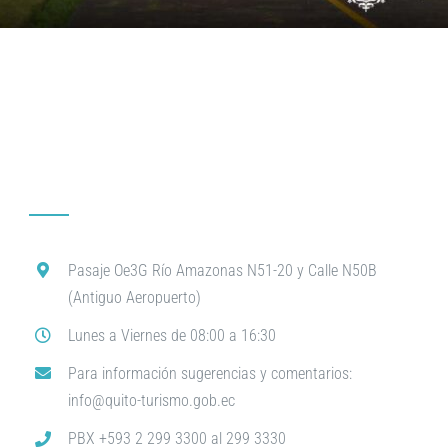
Pasaje Oe3G Río Amazonas N51-20 y Calle N50B
(Antiguo Aeropuerto)
Lunes a Viernes de 08:00 a 16:30
Para información sugerencias y comentarios:
info@quito-turismo.gob.ec
PBX +593 2 299 3300 al 299 3330