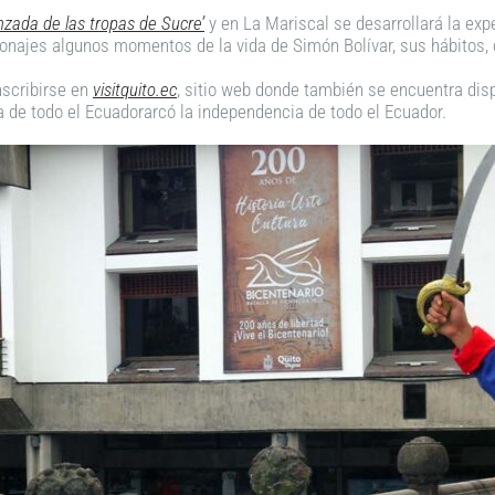
anzada de las tropas de Sucre’
y en La Mariscal se desarrollará la exp
rsonajes algunos momentos de la vida de Simón Bolívar, sus hábitos, 
nscribirse en
visitquito.ec
, sitio web donde también se encuentra disp
 de todo el Ecuadorarcó la independencia de todo el Ecuador.