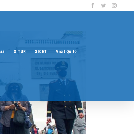
Facebook
Twitter
Instagra
cia
SITUR
SICET
Visit Quito