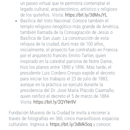
un paseo virtual que te permitirá contemplar el
legado cultural, arquitectónico, artístico y religioso
de los quiteños. Visita:
https://bit.ly/3dMxJYL
Basílica del Voto Nacional: Conoce también el
templo religioso neogótico más grande de América,
también llamada de la Consagración de Jesús o
Basílica de San Juan. La construcción de esta
reliquia de la ciudad, duró más de 100 años,
inicialmente, el proyecto fue contratado en Francia
por el arquitecto francés Emilio Tarlier, quien
inspirado en la catedral parisina de Notre Dame,
hizo los planos entre 1890 y 1896. Más tarde, el
presidente Luis Cordero Crespo expide el decreto
para iniciar los trabajos el 23 de julio de 1883,
aunque en la práctica se ejecutó durante la
presidencia del Dr. José María Plácido Caamaño,
quien ratificó el decreto el 5 de marzo de 1884.
Visita:
https://bit.ly/2QYNn9V
Fundación Museos de la Ciudad te invita a recorrer a
través de fotografías en 360, cinco maravillosos espacios
culturales. Ingresa a:
https://bit.ly/3dMk5oq
y conoce: