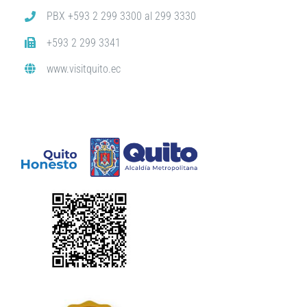
PBX +593 2 299 3300 al 299 3330
+593 2 299 3341
www.visitquito.ec