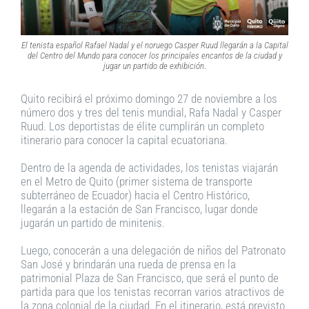
El tenista español Rafael Nadal y el noruego Casper Ruud llegarán a la Capital
del Centro del Mundo para conocer los principales encantos de la ciudad y
jugar un partido de exhibición
.
Quito recibirá el próximo domingo 27 de noviembre a los
número dos y tres del tenis mundial, Rafa Nadal y Casper
Ruud. Los deportistas de élite cumplirán un completo
itinerario para conocer la capital ecuatoriana.
Dentro de la agenda de actividades, los tenistas viajarán
en el Metro de Quito (primer sistema de transporte
subterráneo de Ecuador) hacia el Centro Histórico,
llegarán a la estación de San Francisco, lugar donde
jugarán un partido de minitenis.
Luego, conocerán a una delegación de niños del Patronato
San José y brindarán una rueda de prensa en la
patrimonial Plaza de San Francisco, que será el punto de
partida para que los tenistas recorran varios atractivos de
la zona colonial de la ciudad. En el itinerario, está previsto