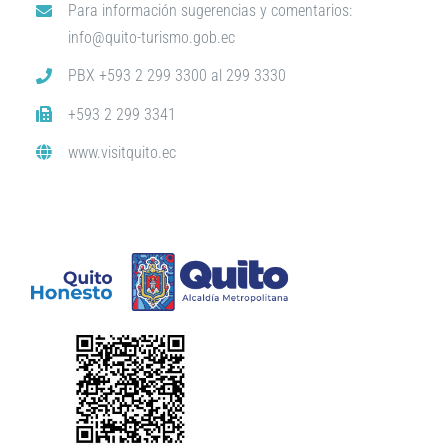
Para información sugerencias y comentarios:
info@quito-turismo.gob.ec
PBX +593 2 299 3300 al 299 3330
+593 2 299 3341
www.visitquito.ec