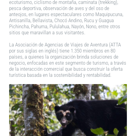
ecoturismo, ciclismo de montaña, caminata (trekking),
pesca deportiva, observación de aves y del oso de
anteojos, en lugares espectaculares como Maquipucuna,
Antisanilla, Bellavista, Chocó Andino, Rucu y Guagua
Pichincha, Pahuma, Pululahua, Nayón, Nono, entre otros
sitios que maravillan a sus visitantes.
La Asociación de Agencias de Viajes de Aventura (ATTA
por sus siglas en inglés) tiene 1.350 miembros en 80
países, a quienes la organización brinda soluciones de
negocio, enfocadas en este segmento de turismo, a través
de la interacción comercial que busca construir la oferta
turística basada en la sostenibilidad y rentabilidad.