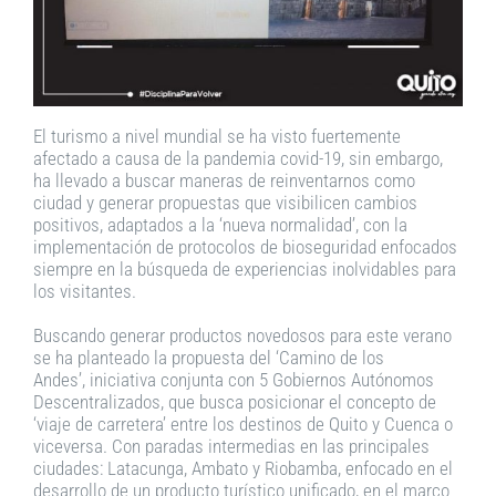
El turismo a nivel mundial se ha visto fuertemente
afectado a causa de la pandemia covid-19, sin embargo,
ha llevado a buscar maneras de reinventarnos como
ciudad y generar propuestas que visibilicen cambios
positivos, adaptados a la ‘nueva normalidad’, con la
implementación de protocolos de bioseguridad enfocados
siempre en la búsqueda de experiencias inolvidables para
los visitantes.
Buscando generar productos novedosos para este verano
se ha planteado la propuesta del ‘Camino de los
Andes’, iniciativa conjunta con 5 Gobiernos Autónomos
Descentralizados, que busca posicionar el concepto de
‘viaje de carretera’ entre los destinos de Quito y Cuenca o
viceversa. Con paradas intermedias en las principales
ciudades: Latacunga, Ambato y Riobamba, enfocado en el
desarrollo de un producto turístico unificado, en el marco