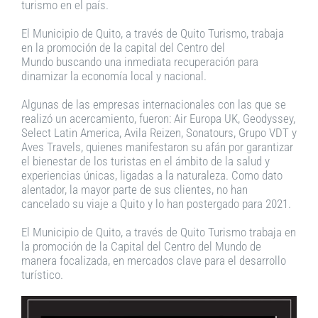
turismo en el país.
El Municipio de Quito, a través de Quito Turismo, trabaja
en la promoción de la capital del Centro del
Mundo buscando una inmediata recuperación para
dinamizar la economía local y nacional.
Algunas de las empresas internacionales con las que se
realizó un acercamiento, fueron: Air Europa UK, Geodyssey,
Select Latin America, Avila Reizen, Sonatours, Grupo VDT y
Aves Travels, quienes manifestaron su afán por garantizar
el bienestar de los turistas en el ámbito de la salud y
experiencias únicas, ligadas a la naturaleza. Como dato
alentador, la mayor parte de sus clientes, no han
cancelado su viaje a Quito y lo han postergado para 2021.
El Municipio de Quito, a través de Quito Turismo trabaja en
la promoción de la Capital del Centro del Mundo de
manera focalizada, en mercados clave para el desarrollo
turístico.