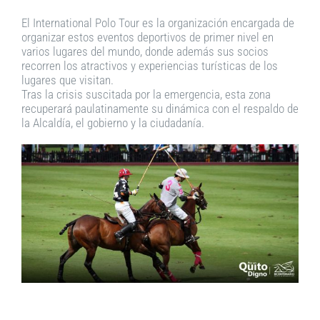
El International Polo Tour es la organización encargada de
organizar estos eventos deportivos de primer nivel en
varios lugares del mundo, donde además sus socios
recorren los atractivos y experiencias turísticas de los
lugares que visitan.
Tras la crisis suscitada por la emergencia, esta zona
recuperará paulatinamente su dinámica con el respaldo de
la Alcaldía, el gobierno y la ciudadanía.