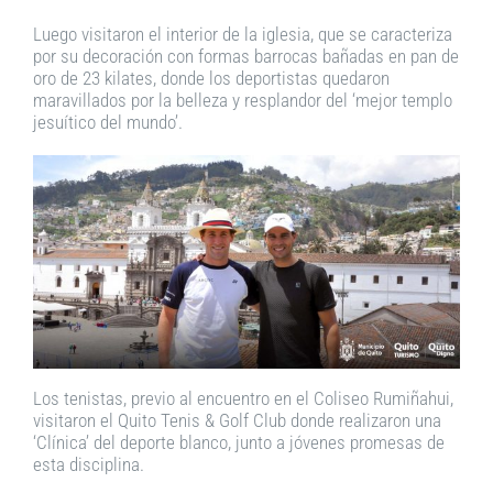
Luego visitaron el interior de la iglesia, que se caracteriza
por su decoración con formas barrocas bañadas en pan de
oro de 23 kilates, donde los deportistas quedaron
maravillados por la belleza y resplandor del ‘mejor templo
jesuítico del mundo’.
Los tenistas, previo al encuentro en el Coliseo Rumiñahui,
visitaron el Quito Tenis & Golf Club donde realizaron una
‘Clínica’ del deporte blanco, junto a jóvenes promesas de
esta disciplina.