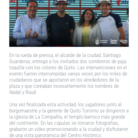
En la rueda de prensa, el alcalde de la ciudad, Santiago
Guarderas, entregó a los invitados dos sombreros de paja
toquilla con los colores de Quito. Las intervenciones en el
evento fueron interrumpidas varias veces por los miles de
ciudadanos que se apostaron en los alrededores de la
plaza y que coreaban incesantemente los nombres de
Nadal y Ruud.
Una vez finalizada esta actividad, los jugadores junto al
burgomaestre y la gerente de Quito Turismo se dirigieron a
la iglesia de La Compañía, el templo barroco más grande
del continente. En las cúpulas se tomaron fotografías,
grabaron un video promocionando a la ciudad y disfrutaron
de una vista panorámica del Centro Histórico.