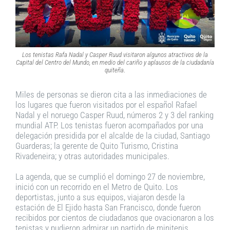
Los tenistas Rafa Nadal y Casper Ruud visitaron algunos atractivos de la
Capital del Centro del Mundo, en medio del cariño y aplausos de la ciudadanía
quiteña
.
Miles de personas se dieron cita a las inmediaciones de
los lugares que fueron visitados por el español Rafael
Nadal y el noruego Casper Ruud, números 2 y 3 del ranking
mundial ATP. Los tenistas fueron acompañados por una
delegación presidida por el alcalde de la ciudad, Santiago
Guarderas; la gerente de Quito Turismo, Cristina
Rivadeneira; y otras autoridades municipales.
La agenda, que se cumplió el domingo 27 de noviembre,
inició con un recorrido en el Metro de Quito. Los
deportistas, junto a sus equipos, viajaron desde la
estación de El Ejido hasta San Francisco, donde fueron
recibidos por cientos de ciudadanos que ovacionaron a los
tenistas y pudieron admirar un partido de minitenis.